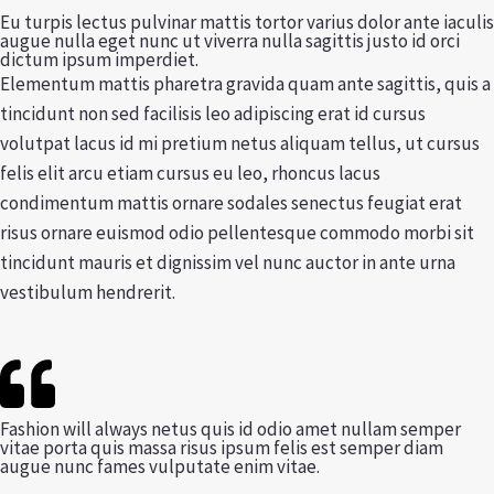
e
t
t
Eu turpis lectus pulvinar mattis tortor varius dolor ante iaculis
augue nulla eget nunc ut viverra nulla sagittis justo id orci
b
t
u
dictum ipsum imperdiet.
o
e
b
Elementum mattis pharetra gravida quam ante sagittis, quis a
o
r
e
tincidunt non sed facilisis leo adipiscing erat id cursus
k
volutpat lacus id mi pretium netus aliquam tellus, ut cursus
felis elit arcu etiam cursus eu leo, rhoncus lacus
condimentum mattis ornare sodales senectus feugiat erat
risus ornare euismod odio pellentesque commodo morbi sit
tincidunt mauris et dignissim vel nunc auctor in ante urna
vestibulum hendrerit.
Fashion will always netus quis id odio amet nullam semper
vitae porta quis massa risus ipsum felis est semper diam
augue nunc fames vulputate enim vitae.